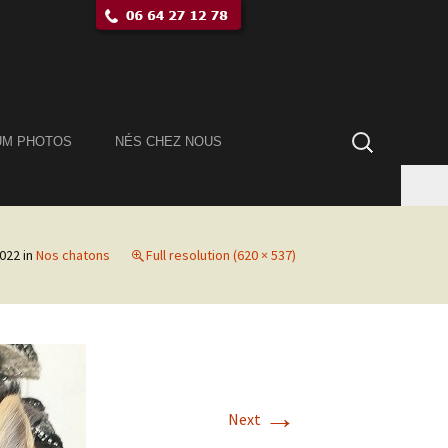
Rechercher :
UM PHOTOS
NÉS CHEZ NOUS
022
in
Nos chatons
Full resolution (620 × 537)
→
Next