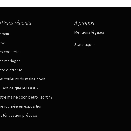
rticles récents
A propos
Mentions légales
e bain
ews
Statistiques
es cooneries
os mariages
iste d’attente
es couleurs du maine coon
u’est ce que le LOOF ?
otre maine coon peut-il sortir ?
ne journée en exposition
a stérilisation précoce