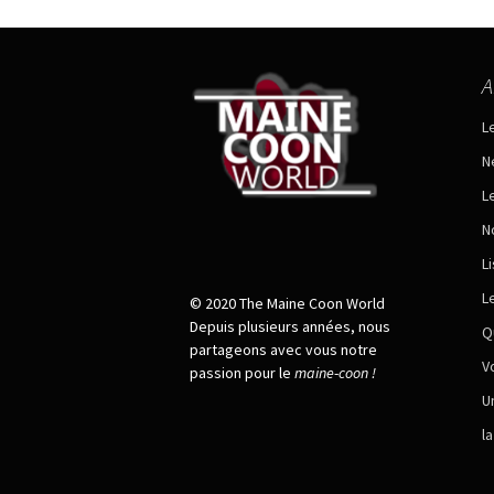
A
L
N
L
N
L
L
© 2020 The Maine Coon World
Depuis plusieurs années, nous
Q
partageons avec vous notre
V
passion pour le
maine
-
coon !
U
l