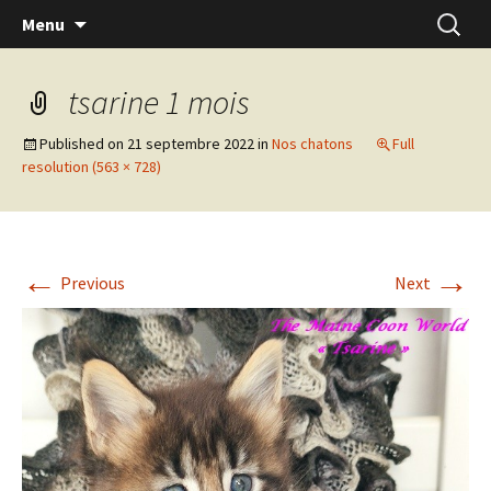
Skip
Recherc
Menu
to
content
tsarine 1 mois
Published on
21 septembre 2022
in
Nos chatons
Full
resolution (563 × 728)
←
→
Previous
Next