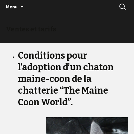
Skip
Recherc
Menu
to
content
Ventes et tarifs
Conditions pour
l’adoption d’un chaton
maine-coon de la
chatterie “The Maine
Coon World”.