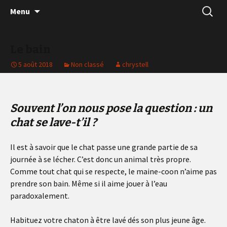
Skip
Recherc
Menu
to
content
Le bain
5 août 2018
Non classé
chrystell
Souvent l’on nous pose la question : un
chat se lave-t’il ?
Il est à savoir que le chat passe une grande partie de sa
journée à se lécher. C’est donc un animal très propre.
Comme tout chat qui se respecte, le maine-coon n’aime pas
prendre son bain. Même si il aime jouer à l’eau
paradoxalement.
Habituez votre chaton à être lavé dés son plus jeune âge.