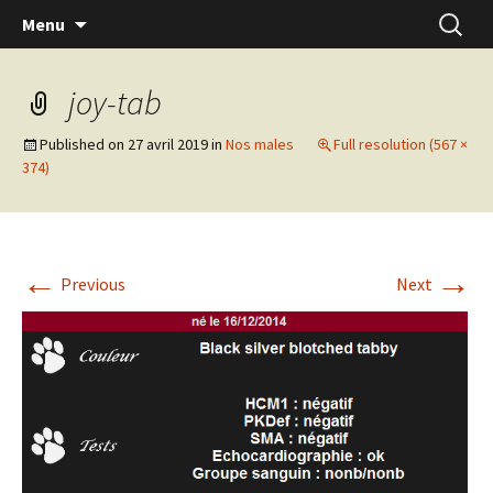
Skip
Recherc
Menu
to
content
joy-tab
Published on
27 avril 2019
in
Nos males
Full resolution (567 ×
374)
←
→
Previous
Next