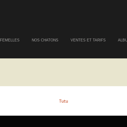
 FEMELLES
NOS CHATONS
VENTES ET TARIFS
ALB
Tutu