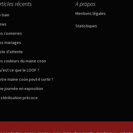
rticles récents
A propos
Mentions légales
e bain
ews
Statistiques
es cooneries
os mariages
iste d’attente
es couleurs du maine coon
u’est ce que le LOOF ?
otre maine coon peut-il sortir ?
ne journée en exposition
a stérilisation précoce