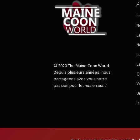
A
L
N
L
N
L
L
© 2020 The Maine Coon World
Depuis plusieurs années, nous
Q
partageons avec vous notre
V
passion pour le
maine
-
coon !
U
l