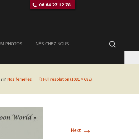
Rechercher :
UM PHOTOS
NÉS CHEZ NOUS
17
in
Nos femelles
Full resolution (1091 × 682)
→
Next