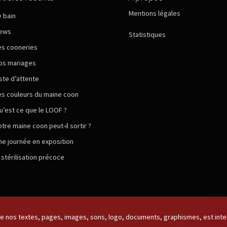
Mentions légales
e bain
ews
Statistiques
es cooneries
os mariages
iste d’attente
es couleurs du maine coon
u’est ce que le LOOF ?
otre maine coon peut-il sortir ?
ne journée en exposition
a stérilisation précoce
 nos textes, pages, images, sons, logo, documents, graphismes, est inter