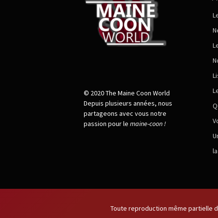
L
N
L
N
L
L
© 2020 The Maine Coon World
Depuis plusieurs années, nous
Q
partageons avec vous notre
V
passion pour le
maine
-
coon !
U
l
Toute reproduction même partielle de