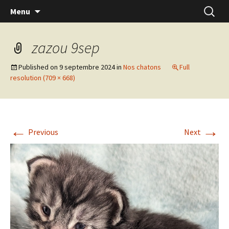
Skip
Recherc
Menu
to
content
zazou 9sep
Published on
9 septembre 2024
in
Nos chatons
Full
resolution (709 × 668)
←
→
Previous
Next