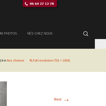
Rechercher :
UM PHOTOS
NÉS CHEZ NOUS
24
in
Nos chatons
Full resolution (701 × 1003)
→
Next