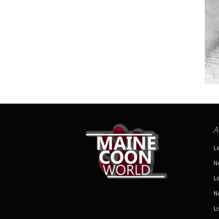
A
L
N
L
N
L