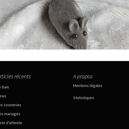
rticles récents
A propos
Mentions légales
e bain
ews
Statistiques
es cooneries
os mariages
iste d’attente