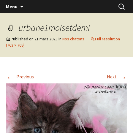
Skip
Recherc
Menu
to
content
urbane1moisetdemi
Published on
21 mars 2023
in
Nos chatons
Full resolution
(763 × 709)
←
→
Previous
Next