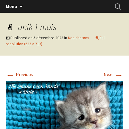
Skip
Recherc
Menu
to
content
unik 1 mois
Published on
5 décembre 2023
in
Nos chatons
Full
resolution (635 × 713)
←
→
Previous
Next