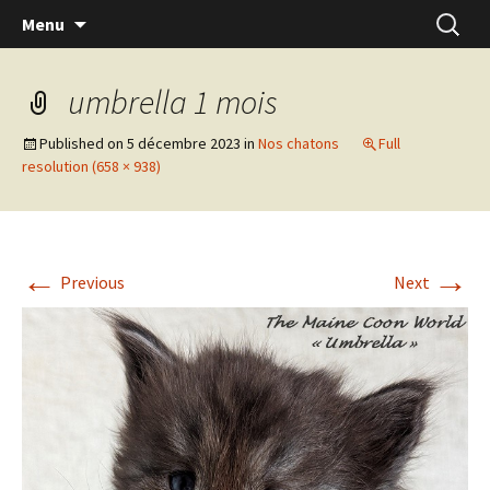
Skip
Recherc
Menu
to
content
umbrella 1 mois
Published on
5 décembre 2023
in
Nos chatons
Full
resolution (658 × 938)
←
→
Previous
Next