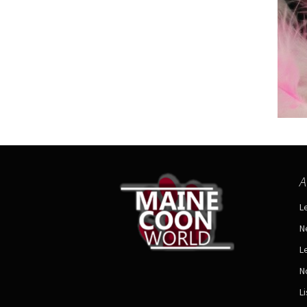
A
L
N
L
N
L