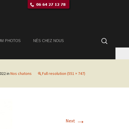
Rechercher :
UM PHOTOS
NÉS CHEZ NOUS
2022
in
Nos chatons
Full resolution (551 × 747)
→
Next