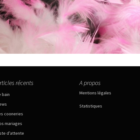
rticles récents
A propos
Mentions légales
e bain
ews
Statistiques
es cooneries
os mariages
iste d’attente