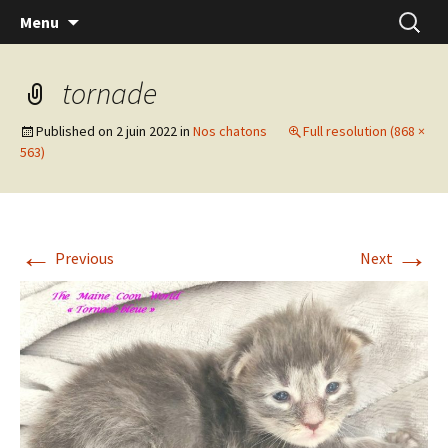
Skip
Recherc
Menu
to
content
tornade
Published on
2 juin 2022
in
Nos chatons
Full resolution (868 ×
563)
←
→
Previous
Next