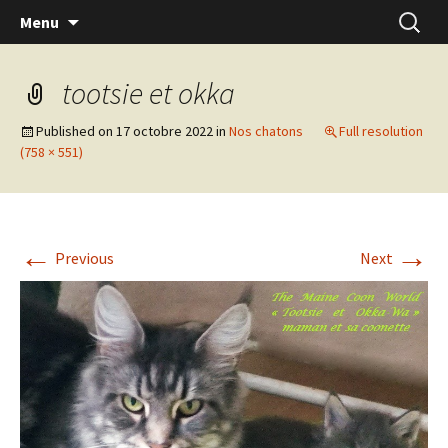
Skip
Recherc
Menu
to
content
tootsie et okka
Published on
17 octobre 2022
in
Nos chatons
Full resolution
(758 × 551)
←
→
Previous
Next