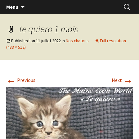
Skip
Recherc
Menu
to
content
te quiero 1 mois
Published on
11 juillet 2022
in
Nos chatons
Full resolution
(483 × 512)
←
→
Previous
Next