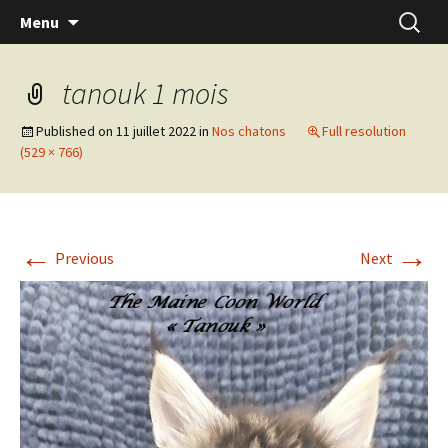
Skip
Recherc
Menu
to
content
tanouk 1 mois
Published on
11 juillet 2022
in
Nos chatons
Full resolution
(529 × 766)
←
→
Previous
Next