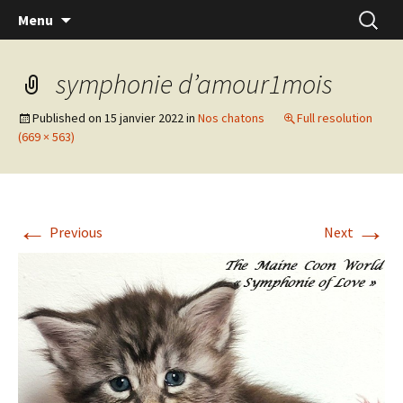
Skip
Recherc
Menu
to
content
symphonie d’amour1mois
Published on
15 janvier 2022
in
Nos chatons
Full resolution
(669 × 563)
←
→
Previous
Next