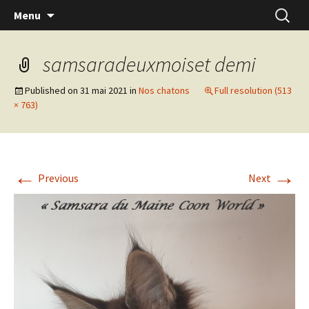
Skip
Recherc
Menu
to
content
samsaradeuxmoiset demi
Published on
31 mai 2021
in
Nos chatons
Full resolution (513
× 763)
←
→
Previous
Next