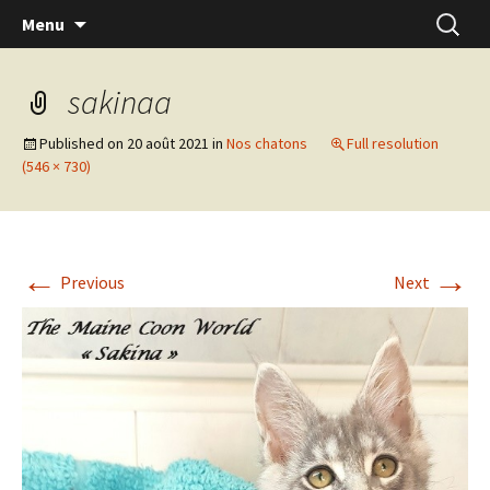
Skip
Recherc
Menu
to
content
sakinaa
Published on
20 août 2021
in
Nos chatons
Full resolution
(546 × 730)
←
→
Previous
Next