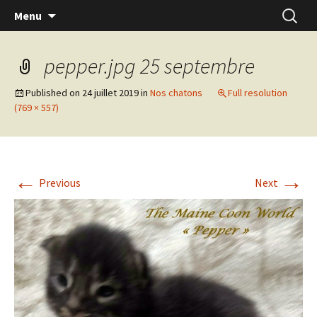
Skip
Recherc
Menu
to
content
pepper.jpg 25 septembre
Published on
24 juillet 2019
in
Nos chatons
Full resolution
(769 × 557)
←
→
Previous
Next