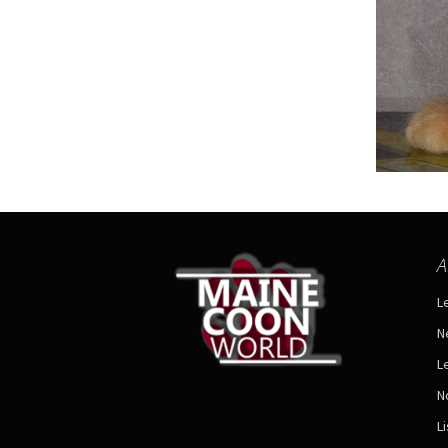
A
L
N
L
N
L