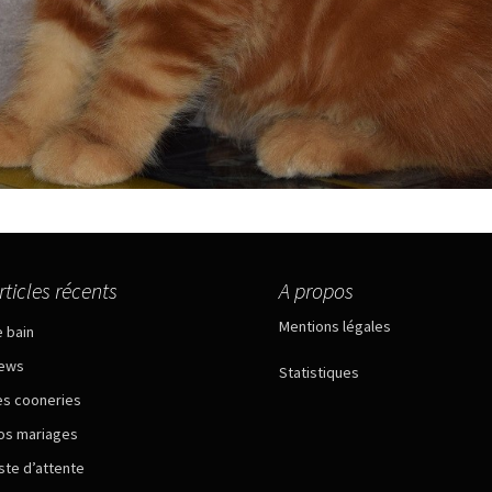
rticles récents
A propos
Mentions légales
e bain
ews
Statistiques
es cooneries
os mariages
iste d’attente