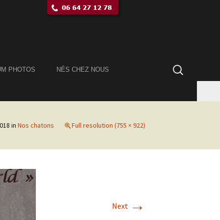
Rechercher :
UM PHOTOS
NÉS CHEZ NOUS
2018
in
Nos chatons
Full resolution (755 × 922)
→
Next