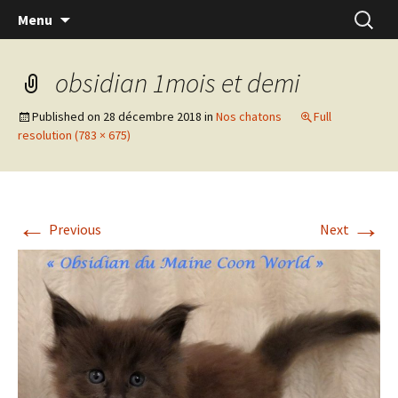
Skip
Recherc
Menu
to
content
obsidian 1mois et demi
Published on
28 décembre 2018
in
Nos chatons
Full
resolution (783 × 675)
←
→
Previous
Next