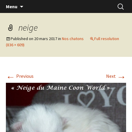
Skip
Recherc
Menu
to
content
neige
Published on
20 mars 2017
in
Nos chatons
Full resolution
(836 × 609)
←
→
Previous
Next