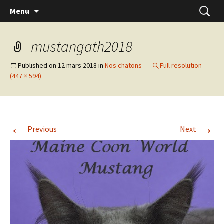
Skip
Recherc
Menu
to
content
mustangath2018
Published on
12 mars 2018
in
Nos chatons
Full resolution
(447 × 594)
←
→
Previous
Next