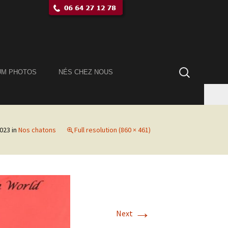
Rechercher :
UM PHOTOS
NÉS CHEZ NOUS
2023
in
Nos chatons
Full resolution (860 × 461)
→
Next