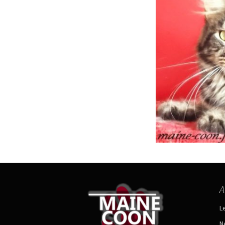
A
L
N