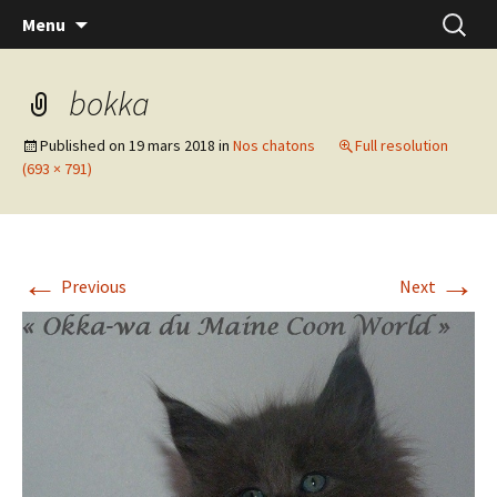
Skip
Recherc
Menu
to
content
bokka
Published on
19 mars 2018
in
Nos chatons
Full resolution
(693 × 791)
←
→
Previous
Next