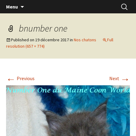
Skip
Recherc
Menu
to
content
bnumber one
Published on
19 décembre 2017
in
Nos chatons
Full
resolution (657 × 774)
←
→
Previous
Next