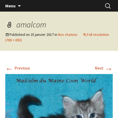
Skip
Recherc
Menu
to
content
amalcom
Published on
25 janvier 2017
in
Nos chatons
Full resolution
(788 × 693)
←
→
Previous
Next