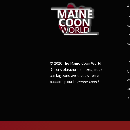
A
L
N
L
N
L
L
© 2020 The Maine Coon World
Depuis plusieurs années, nous
Q
partageons avec vous notre
V
passion pour le
maine
-
coon !
U
l