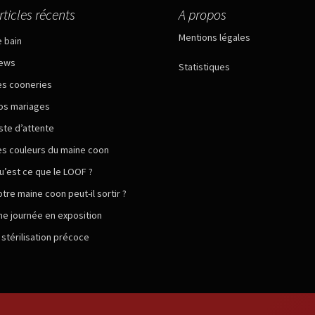
rticles récents
A propos
Mentions légales
e bain
ews
Statistiques
es cooneries
os mariages
iste d’attente
es couleurs du maine coon
u’est ce que le LOOF ?
otre maine coon peut-il sortir ?
ne journée en exposition
a stérilisation précoce