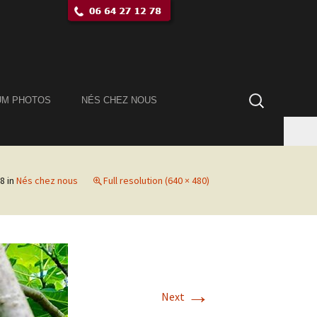
Rechercher :
UM PHOTOS
NÉS CHEZ NOUS
18
in
Nés chez nous
Full resolution (640 × 480)
→
Next