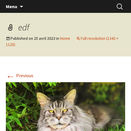
Skip
Recherc
Menu
to
content
edf
Published on
25 avril 2023
in
Home
Full resolution (1343 ×
1125)
←
Previous