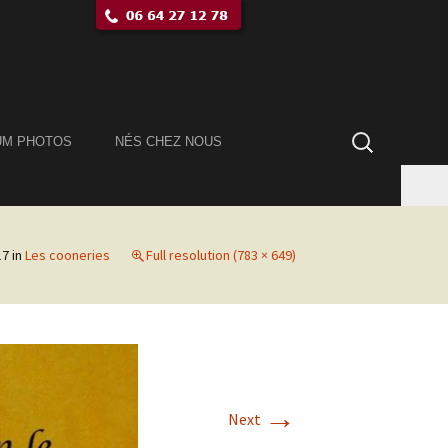
Rechercher :
UM PHOTOS
NÉS CHEZ NOUS
17
in
Les cooneries
Full resolution (783 × 649)
→
Next