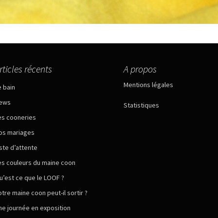
rticles récents
A propos
Mentions légales
e bain
ews
Statistiques
es cooneries
os mariages
iste d’attente
es couleurs du maine coon
u’est ce que le LOOF ?
otre maine coon peut-il sortir ?
ne journée en exposition