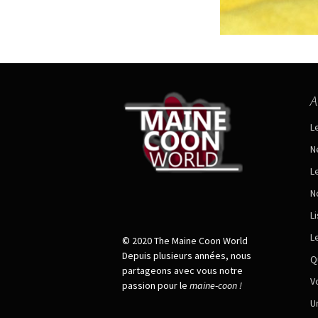
A
L
N
L
N
L
L
© 2020 The Maine Coon World
Depuis plusieurs années, nous
Q
partageons avec vous notre
V
passion pour le
maine
-
coon !
U